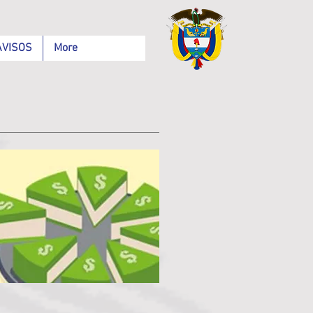
AVISOS
More