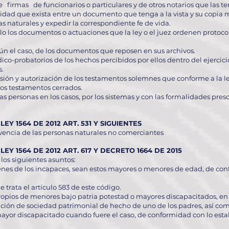
 firmas de funcionarios o particulares y de otros notarios que las te
idad que exista entre un documento que tenga a la vista y su copia m
as naturales y expedir la correspondiente fe de vida.
lo los documentos o actuaciones que la ley o el juez ordenen protoco
gún el caso, de los documentos que reposen en sus archivos.
ídico-probatorios de los hechos percibidos por ellos dentro del ejercic
s.
sión y autorización de los testamentos solemnes que conforme a la ley
los testamentos cerrados.
 las personas en los casos, por los sistemas y con las formalidades prescr
Y 1564 DE 2012 ART. 531 Y SIGUIENTES
vencia de las personas naturales no comerciantes
Y 1564 DE 2012 ART. 617 Y DECRETO 1664 DE 2015
 los siguientes asuntos:
enes de los incapaces, sean estos mayores o menores de edad, de conf
 trata el artículo 583 de este código.
opios de menores bajo patria potestad o mayores discapacitados, en
ción de sociedad patrimonial de hecho de uno de los padres, así com
yor discapacitado cuando fuere el caso, de conformidad con lo establ