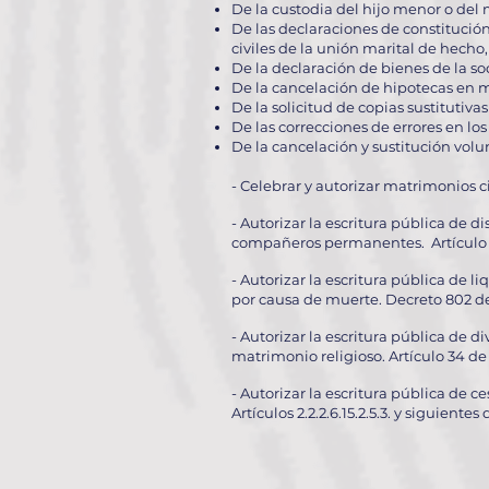
De la custodia del hijo menor o del 
De las declaraciones de constitución
civiles de la unión marital de hec
De la declaración de bienes de la s
De la cancelación de hipotecas en m
De la solicitud de copias sustitutiva
De las correcciones de errores en los 
De la cancelación y sustitución volu
- Celebrar y autorizar matrimonios c
- Autorizar la escritura pública de 
compañeros permanentes. Artículo 1
- Autorizar la escritura pública de
por causa de muerte. Decreto 802 de
- Autorizar la escritura pública de 
matrimonio religioso. Artículo 34 de
- Autorizar la escritura pública de
Artículos 2.2.2.6.15.2.5.3. y siguiente