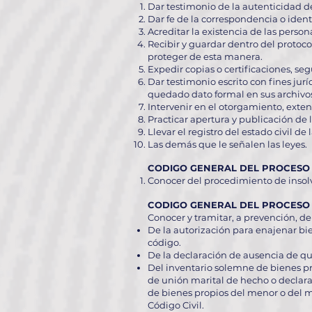
Dar testimonio de la autenticidad de
Dar fe de la correspondencia o ident
Acreditar la existencia de las person
Recibir y guardar dentro del protoco
proteger de esta manera.
Expedir copias o certificaciones, se
Dar testimonio escrito con fines jur
quedado dato formal en sus archivo
Intervenir en el otorgamiento, exten
Practicar apertura y publicación de 
Llevar el registro del estado civil de
Las demás que le señalen las leyes.
CODIGO GENERAL DEL PROCESO LE
Conocer del procedimiento de insol
CODIGO GENERAL DEL PROCESO LE
Conocer y tramitar, a prevención, de
De la autorización para enajenar bi
código.
De la declaración de ausencia de que
Del inventario solemne de bienes pr
de unión marital de hecho o declara
de bienes propios del menor o del ma
Código Civil.