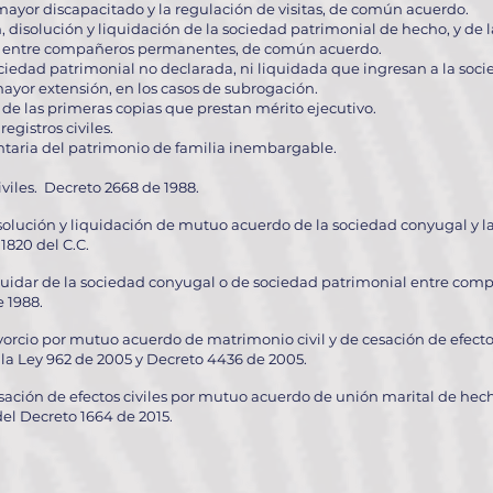
mayor discapacitado y la regu­lación de visitas, de común acuerdo.
, disolución y liquidación de la sociedad patrimonial de hecho, y de l
ho, entre compañeros permanentes, de común acuerdo.
ociedad patrimonial no declarada, ni liquidada que ingresan a la soc
ayor extensión, en los casos de subrogación.
s de las primeras copias que prestan mérito ejecutivo.
registros civiles.
ntaria del patrimonio de fa­milia inembargable.
iviles. Decreto 2668 de 1988.
disolución y liquidación de mutuo acuerdo de la sociedad conyugal y l
820 del C.C.
 liquidar de la sociedad conyugal o de sociedad patrimonial entre co
 1988.
divorcio por mutuo acuerdo de matrimonio civil y de cesación de efect
 la Ley 962 de 2005 y Decreto 4436 de 2005.
 cesación de efectos civiles por mutuo acuerdo de unión marital de 
s del Decreto 1664 de 2015.