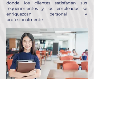
donde los clientes satisfagan sus
requerimientos y los empleados se
enriquezcan personal y
profesionalmente.
© 2020 TODOS LOS DERECHOS RESERVADOS. NOTARIA 41 BOGOTÁ D.C.
Contacto:
+57 (601) 7468000
|
notaria41@notaria41bogota.com
|
Calle 85 No. 12-55 Bogotá D.C.
Línea Anticorrupción: (+57)
01 8000 913040
cuarentayunabogota@supernotariado.gov.co